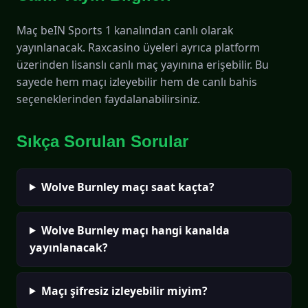
Maç beIN Sports 1 kanalından canlı olarak
yayınlanacak. Raxcasino üyeleri ayrıca platform
üzerinden lisanslı canlı maç yayınına erişebilir. Bu
sayede hem maçı izleyebilir hem de canlı bahis
seçeneklerinden faydalanabilirsiniz.
Sıkça Sorulan Sorular
Wolve Burnley maçı saat kaçta?
Wolve Burnley maçı hangi kanalda
yayınlanacak?
Maçı şifresiz izleyebilir miyim?