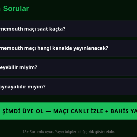
 Sorular
nemouth maçı saat kaçta?
nemouth maçı hangi kanalda yayınlanacak?
zleyebilir miyim?
 oynayabilir miyim?
 ŞIMDI ÜYE OL — MAÇI CANLI İZLE + BAHIS Y
18+ Sorumlu oyun. Yayın bilgileri değişiklik gösterebilir.