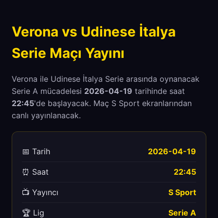
Verona vs Udinese İtalya
Serie Maçı Yayını
Verona ile Udinese İtalya Serie arasında oynanacak
Serie A mücadelesi
2026-04-19
tarihinde saat
22:45
'de başlayacak. Maç S Sport ekranlarından
canlı yayınlanacak.
📅 Tarih
2026-04-19
⏰ Saat
22:45
📺 Yayıncı
S Sport
🏆 Lig
Serie A