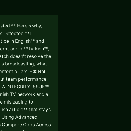
uested.** Here's why,
s Detected **1.
 be in English"* and
pt are in **Turkish**,
atch doesn't resolve the
is broadcasting, what
ontent pillars: - ❌ Not
bout team performance
DATA INTEGRITY ISSUE**
anish TV network and a
be misleading to
ish article** that stays
del Using Advanced
 to Compare Odds Across