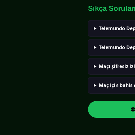
Sıkça Sorulan
Telemundo Depo
Telemundo Depo
Maçı şifresiz i
Maç için bahis
⚽