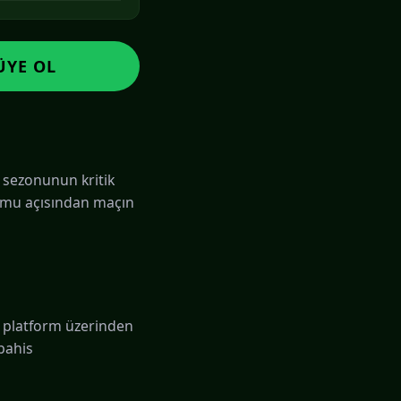
ÜYE OL
 sezonunun kritik
numu açısından maçın
a platform üzerinden
 bahis