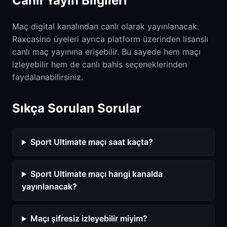
Canlı Yayın Bilgileri
Maç digital kanalından canlı olarak yayınlanacak.
Raxcasino üyeleri ayrıca platform üzerinden lisanslı
canlı maç yayınına erişebilir. Bu sayede hem maçı
izleyebilir hem de canlı bahis seçeneklerinden
faydalanabilirsiniz.
Sıkça Sorulan Sorular
Sport Ultimate maçı saat kaçta?
Sport Ultimate maçı hangi kanalda
yayınlanacak?
Maçı şifresiz izleyebilir miyim?