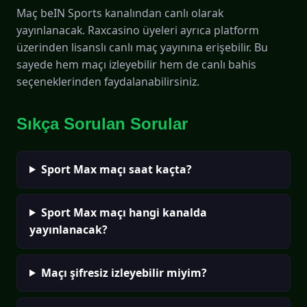
Maç beIN Sports kanalından canlı olarak
yayınlanacak. Raxcasino üyeleri ayrıca platform
üzerinden lisanslı canlı maç yayınına erişebilir. Bu
sayede hem maçı izleyebilir hem de canlı bahis
seçeneklerinden faydalanabilirsiniz.
Sıkça Sorulan Sorular
Sport Max maçı saat kaçta?
Sport Max maçı hangi kanalda
yayınlanacak?
Maçı şifresiz izleyebilir miyim?