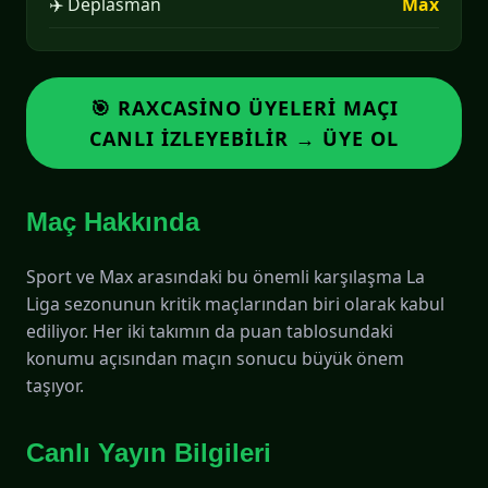
✈️ Deplasman
Max
🎯 RAXCASINO ÜYELERI MAÇI
CANLI İZLEYEBILIR → ÜYE OL
Maç Hakkında
Sport ve Max arasındaki bu önemli karşılaşma La
Liga sezonunun kritik maçlarından biri olarak kabul
ediliyor. Her iki takımın da puan tablosundaki
konumu açısından maçın sonucu büyük önem
taşıyor.
Canlı Yayın Bilgileri