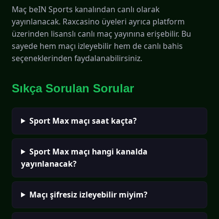
Maç beIN Sports kanalından canlı olarak
yayınlanacak. Raxcasino üyeleri ayrıca platform
üzerinden lisanslı canlı maç yayınına erişebilir. Bu
sayede hem maçı izleyebilir hem de canlı bahis
seçeneklerinden faydalanabilirsiniz.
Sıkça Sorulan Sorular
Sport Max maçı saat kaçta?
Sport Max maçı hangi kanalda
yayınlanacak?
Maçı şifresiz izleyebilir miyim?