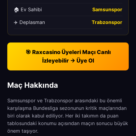
🏠 Ev Sahibi
Samsunspor
✈️ Deplasman
Trabzonspor
🎯 Raxcasino Üyeleri Maçı Canlı
İzleyebilir → Üye Ol
Maç Hakkında
Samsunspor ve Trabzonspor arasındaki bu önemli
karşılaşma Bundesliga sezonunun kritik maçlarından
biri olarak kabul ediliyor. Her iki takımın da puan
tablosundaki konumu açısından maçın sonucu büyük
önem taşıyor.