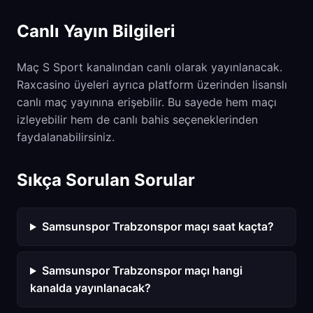
Canlı Yayın Bilgileri
Maç S Sport kanalından canlı olarak yayınlanacak.
Raxcasino üyeleri ayrıca platform üzerinden lisanslı
canlı maç yayınına erişebilir. Bu sayede hem maçı
izleyebilir hem de canlı bahis seçeneklerinden
faydalanabilirsiniz.
Sıkça Sorulan Sorular
Samsunspor Trabzonspor maçı saat kaçta?
Samsunspor Trabzonspor maçı hangi
kanalda yayınlanacak?