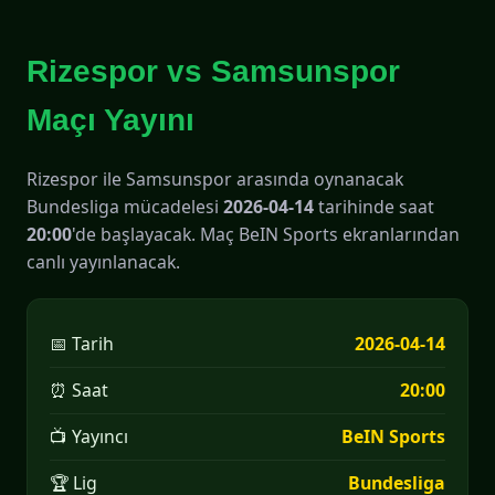
Rizespor vs Samsunspor
Maçı Yayını
Rizespor ile Samsunspor arasında oynanacak
Bundesliga mücadelesi
2026-04-14
tarihinde saat
20:00
'de başlayacak. Maç BeIN Sports ekranlarından
canlı yayınlanacak.
📅 Tarih
2026-04-14
⏰ Saat
20:00
📺 Yayıncı
BeIN Sports
🏆 Lig
Bundesliga