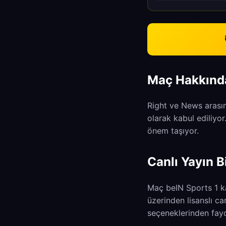
Maç Hakkınd
Right ve News arasın
olarak kabul ediliyo
önem taşıyor.
Canlı Yayın Bi
Maç beIN Sports 1 ka
üzerinden lisanslı ca
seçeneklerinden fayda