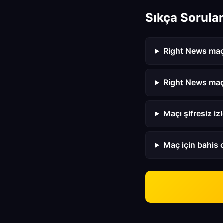
Sıkça Sorula
Right News maç
Right News maç
Maçı şifresiz iz
Maç için bahis 