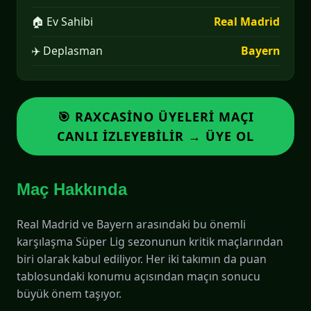
🏠 Ev Sahibi
Real Madrid
✈️ Deplasman
Bayern
🎯 RAXCASINO ÜYELERI MAÇI
CANLI İZLEYEBILIR → ÜYE OL
Maç Hakkında
Real Madrid ve Bayern arasındaki bu önemli
karşılaşma Süper Lig sezonunun kritik maçlarından
biri olarak kabul ediliyor. Her iki takımın da puan
tablosundaki konumu açısından maçın sonucu
büyük önem taşıyor.