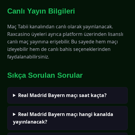
Canlı Yayın Bilgileri
Maç Tabii kanalından canlı olarak yayınlanacak.
Raxcasino üyeleri ayrıca platform üzerinden lisanslı
canlı maç yayınına erişebilir. Bu sayede hem maçı
izleyebilir hem de canlı bahis seçeneklerinden
faydalanabilirsiniz.
Sıkça Sorulan Sorular
Real Madrid Bayern maçı saat kaçta?
Real Madrid Bayern maçı hangi kanalda
yayınlanacak?