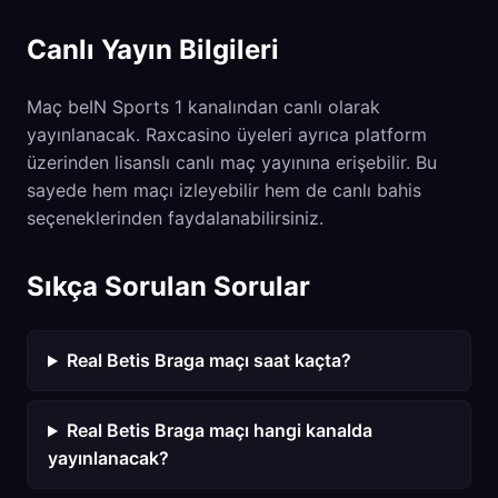
Canlı Yayın Bilgileri
Maç beIN Sports 1 kanalından canlı olarak
yayınlanacak. Raxcasino üyeleri ayrıca platform
üzerinden lisanslı canlı maç yayınına erişebilir. Bu
sayede hem maçı izleyebilir hem de canlı bahis
seçeneklerinden faydalanabilirsiniz.
Sıkça Sorulan Sorular
Real Betis Braga maçı saat kaçta?
Real Betis Braga maçı hangi kanalda
yayınlanacak?