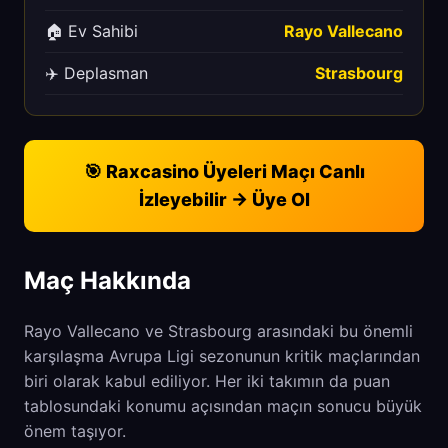
🏠 Ev Sahibi
Rayo Vallecano
✈️ Deplasman
Strasbourg
🎯 Raxcasino Üyeleri Maçı Canlı
İzleyebilir → Üye Ol
Maç Hakkında
Rayo Vallecano ve Strasbourg arasındaki bu önemli
karşılaşma Avrupa Ligi sezonunun kritik maçlarından
biri olarak kabul ediliyor. Her iki takımın da puan
tablosundaki konumu açısından maçın sonucu büyük
önem taşıyor.