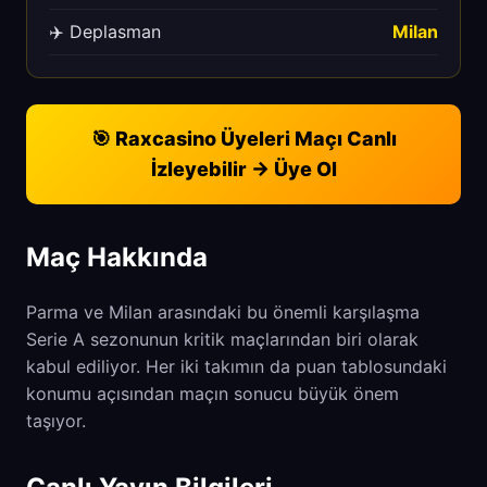
✈️ Deplasman
Milan
🎯 Raxcasino Üyeleri Maçı Canlı
İzleyebilir → Üye Ol
Maç Hakkında
Parma ve Milan arasındaki bu önemli karşılaşma
Serie A sezonunun kritik maçlarından biri olarak
kabul ediliyor. Her iki takımın da puan tablosundaki
konumu açısından maçın sonucu büyük önem
taşıyor.