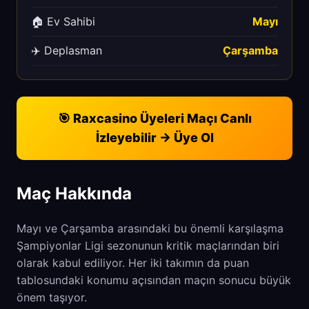
🏠 Ev Sahibi
Mayı
✈️ Deplasman
Çarşamba
🎯 Raxcasino Üyeleri Maçı Canlı
İzleyebilir → Üye Ol
Maç Hakkında
Mayı ve Çarşamba arasındaki bu önemli karşılaşma
Şampiyonlar Ligi sezonunun kritik maçlarından biri
olarak kabul ediliyor. Her iki takımın da puan
tablosundaki konumu açısından maçın sonucu büyük
önem taşıyor.