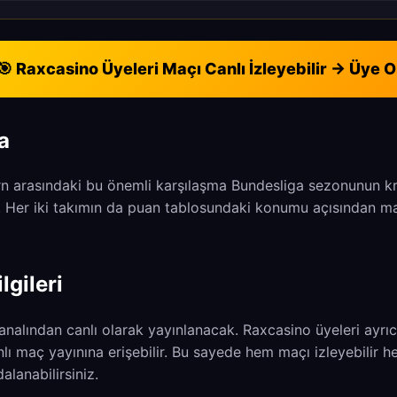
🎯 Raxcasino Üyeleri Maçı Canlı İzleyebilir → Üye O
a
 arasındaki bu önemli karşılaşma Bundesliga sezonunun kri
r. Her iki takımın da puan tablosundaki konumu açısından 
lgileri
nalından canlı olarak yayınlanacak. Raxcasino üyeleri ayrı
nlı maç yayınına erişebilir. Bu sayede hem maçı izleyebilir h
lanabilirsiniz.