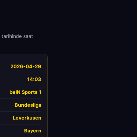
tarihinde saat
2026-04-29
14:03
beIN Sports 1
Bundesliga
Leverkusen
Bayern