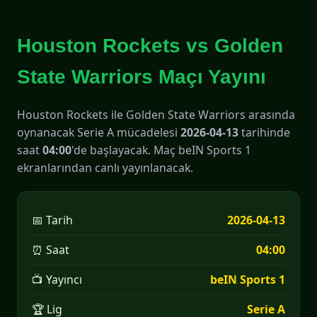
Houston Rockets vs Golden
State Warriors Maçı Yayını
Houston Rockets ile Golden State Warriors arasında
oynanacak Serie A mücadelesi
2026-04-13
tarihinde
saat
04:00
'de başlayacak. Maç beIN Sports 1
ekranlarından canlı yayınlanacak.
📅 Tarih
2026-04-13
⏰ Saat
04:00
📺 Yayıncı
beIN Sports 1
🏆 Lig
Serie A