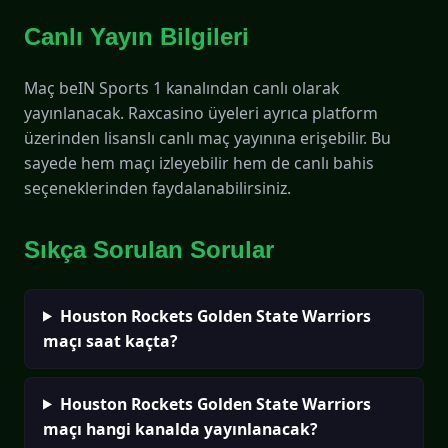
Canlı Yayın Bilgileri
Maç beIN Sports 1 kanalından canlı olarak
yayınlanacak. Raxcasino üyeleri ayrıca platform
üzerinden lisanslı canlı maç yayınına erişebilir. Bu
sayede hem maçı izleyebilir hem de canlı bahis
seçeneklerinden faydalanabilirsiniz.
Sıkça Sorulan Sorular
Houston Rockets Golden State Warriors
maçı saat kaçta?
Houston Rockets Golden State Warriors
maçı hangi kanalda yayınlanacak?