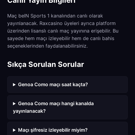
Canlı Yayın Bilgileri
Maç beIN Sports 1 kanalından canlı olarak
yayınlanacak. Raxcasino üyeleri ayrıca platform
üzerinden lisanslı canlı maç yayınına erişebilir. Bu
sayede hem maçı izleyebilir hem de canlı bahis
seçeneklerinden faydalanabilirsiniz.
Sıkça Sorulan Sorular
Genoa Como maçı saat kaçta?
Genoa Como maçı hangi kanalda
yayınlanacak?
Maçı şifresiz izleyebilir miyim?