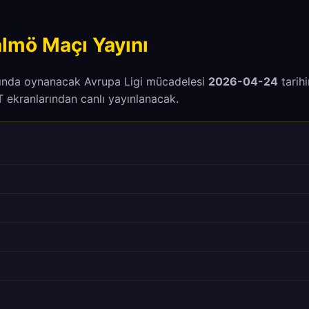
lmö Maçı Yayını
ında oynanacak Avrupa Ligi mücadelesi
2026-04-24
tarih
 ekranlarından canlı yayınlanacak.