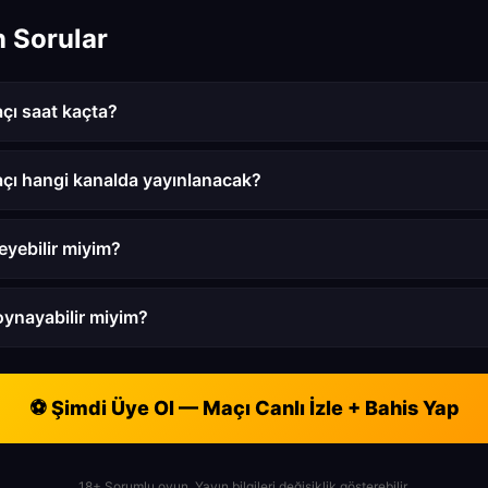
n Sorular
ı saat kaçta?
ı hangi kanalda yayınlanacak?
leyebilir miyim?
oynayabilir miyim?
⚽ Şimdi Üye Ol — Maçı Canlı İzle + Bahis Yap
18+ Sorumlu oyun. Yayın bilgileri değişiklik gösterebilir.