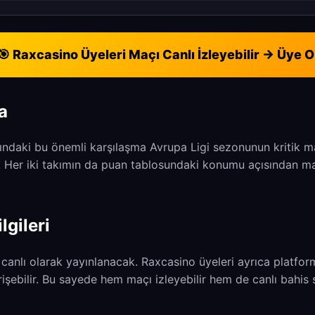
🎯 Raxcasino Üyeleri Maçı Canlı İzleyebilir → Üye O
a
daki bu önemli karşılaşma Avrupa Ligi sezonunun kritik ma
r. Her iki takımın da puan tablosundaki konumu açısından 
lgileri
anlı olarak yayınlanacak. Raxcasino üyeleri ayrıca platform
rişebilir. Bu sayede hem maçı izleyebilir hem de canlı bahis