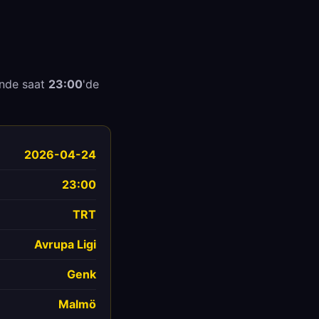
inde saat
23:00
'de
2026-04-24
23:00
TRT
Avrupa Ligi
Genk
Malmö