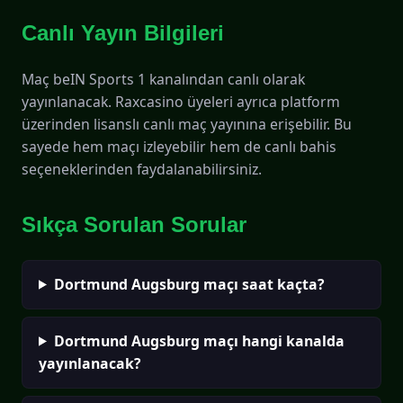
Canlı Yayın Bilgileri
Maç beIN Sports 1 kanalından canlı olarak
yayınlanacak. Raxcasino üyeleri ayrıca platform
üzerinden lisanslı canlı maç yayınına erişebilir. Bu
sayede hem maçı izleyebilir hem de canlı bahis
seçeneklerinden faydalanabilirsiniz.
Sıkça Sorulan Sorular
Dortmund Augsburg maçı saat kaçta?
Dortmund Augsburg maçı hangi kanalda
yayınlanacak?