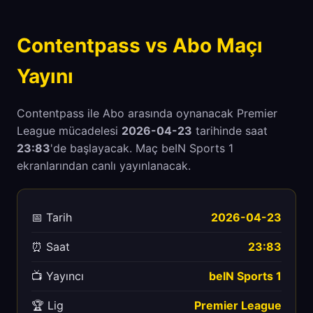
Contentpass vs Abo Maçı
Yayını
Contentpass ile Abo arasında oynanacak Premier
League mücadelesi
2026-04-23
tarihinde saat
23:83
'de başlayacak. Maç beIN Sports 1
ekranlarından canlı yayınlanacak.
📅 Tarih
2026-04-23
⏰ Saat
23:83
📺 Yayıncı
beIN Sports 1
🏆 Lig
Premier League