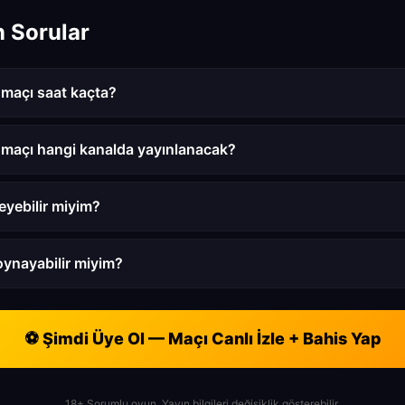
n Sorular
t maçı saat kaçta?
t maçı hangi kanalda yayınlanacak?
leyebilir miyim?
oynayabilir miyim?
⚽ Şimdi Üye Ol — Maçı Canlı İzle + Bahis Yap
18+ Sorumlu oyun. Yayın bilgileri değişiklik gösterebilir.