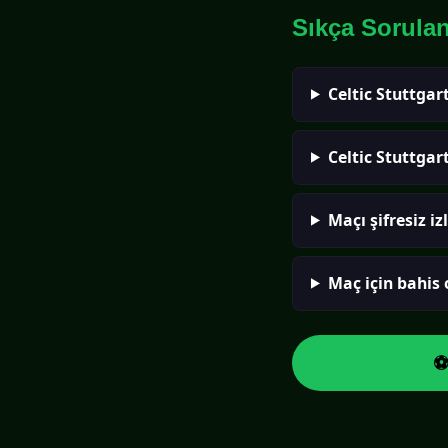
Sıkça Sorulan
Celtic Stuttgar
Celtic Stuttga
Maçı şifresiz i
Maç için bahis
⚽