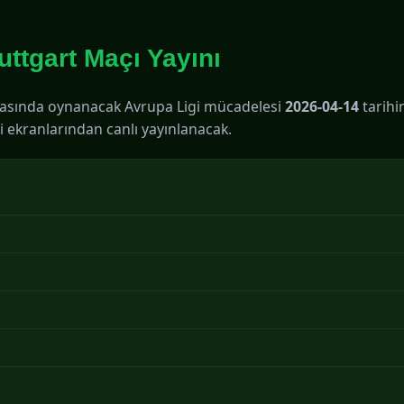
uttgart Maçı Yayını
 arasında oynanacak Avrupa Ligi mücadelesi
2026-04-14
tarihi
i ekranlarından canlı yayınlanacak.