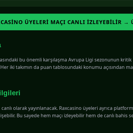
XCASINO ÜYELERI MAÇI CANLI İZLEYEBILIR → 
a
arasındaki bu önemli karşılaşma Avrupa Ligi sezonunun kritik
r. Her iki takımın da puan tablosundaki konumu açısından 
lgileri
canlı olarak yayınlanacak. Raxcasino üyeleri ayrıca platform
rişebilir. Bu sayede hem maçı izleyebilir hem de canlı bahis 