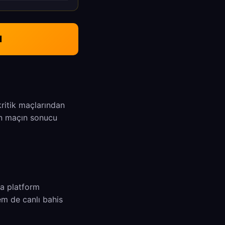
l
ritik maçlarından
an maçın sonucu
ca platform
em de canlı bahis