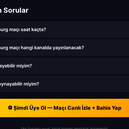
n Sorular
burg maçı saat kaçta?
burg maçı hangi kanalda yayınlanacak?
leyebilir miyim?
oynayabilir miyim?
⚽ Şimdi Üye Ol — Maçı Canlı İzle + Bahis Yap
18+ Sorumlu oyun. Yayın bilgileri değişiklik gösterebilir.