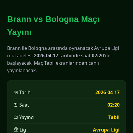
Brann vs Bologna Maçı
Yayını
Brann ile Bologna arasında oynanacak Avrupa Ligi
mücadelesi
2026-04-17
tarihinde saat
02:20
'de
başlayacak. Maç Tabii ekranlarından canlı
yayınlanacak.
📅 Tarih
2026-04-17
⏰ Saat
02:20
📺 Yayıncı
Tabii
🏆 Lig
Avrupa Ligi