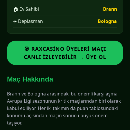
🏠 Ev Sahibi
Brann
✈️ Deplasman
Bologna
🎯 RAXCASINO ÜYELERI MAÇI
CANLI İZLEYEBILIR → ÜYE OL
Maç Hakkında
Brann ve Bologna arasındaki bu önemli karşılaşma
Avrupa Ligi sezonunun kritik maçlarından biri olarak
kabul ediliyor. Her iki takımın da puan tablosundaki
konumu açısından maçın sonucu büyük önem
taşıyor.