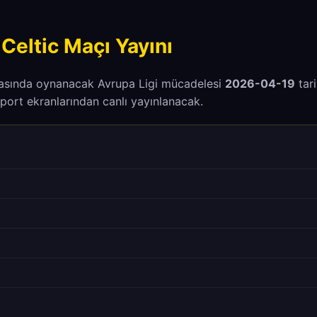
Celtic Maçı Yayını
arasında oynanacak Avrupa Ligi mücadelesi
2026-04-19
tar
ort ekranlarından canlı yayınlanacak.