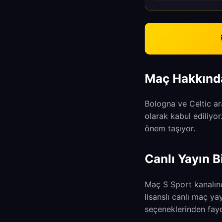
Maç Hakkınd
Bologna ve Celtic ar
olarak kabul ediliyo
önem taşıyor.
Canlı Yayın Bi
Maç S Sport kanalınd
lisanslı canlı maç ya
seçeneklerinden fayda