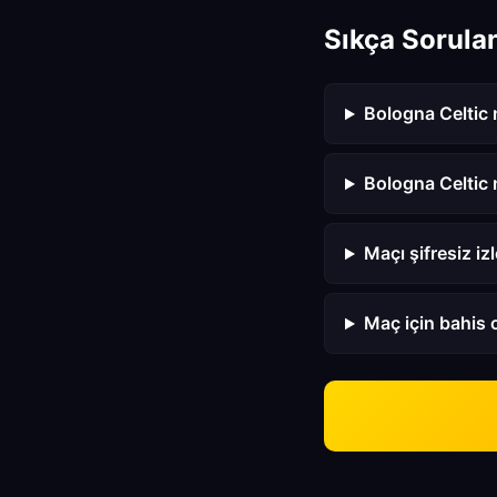
Sıkça Sorula
Bologna Celtic 
Bologna Celtic 
Maçı şifresiz iz
Maç için bahis 