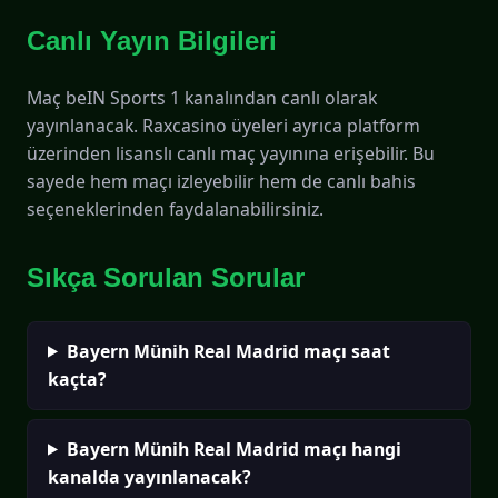
Canlı Yayın Bilgileri
Maç beIN Sports 1 kanalından canlı olarak
yayınlanacak. Raxcasino üyeleri ayrıca platform
üzerinden lisanslı canlı maç yayınına erişebilir. Bu
sayede hem maçı izleyebilir hem de canlı bahis
seçeneklerinden faydalanabilirsiniz.
Sıkça Sorulan Sorular
Bayern Münih Real Madrid maçı saat
kaçta?
Bayern Münih Real Madrid maçı hangi
kanalda yayınlanacak?