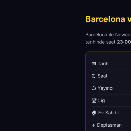
Barcelona 
Barcelona ile Newca
tarihinde saat
23:00
📅 Tarih
⏰ Saat
📺 Yayıncı
🏆 Lig
🏠 Ev Sahibi
✈️ Deplasman