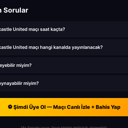
n Sorular
astle United maçı saat kaçta?
astle United maçı hangi kanalda yayınlanacak?
leyebilir miyim?
oynayabilir miyim?
⚽ Şimdi Üye Ol — Maçı Canlı İzle + Bahis Yap
18+ Sorumlu oyun. Yayın bilgileri değişiklik gösterebilir.