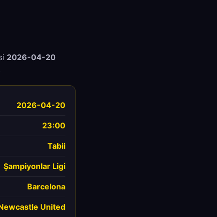
si
2026-04-20
.
2026-04-20
23:00
Tabii
Şampiyonlar Ligi
Barcelona
Newcastle United