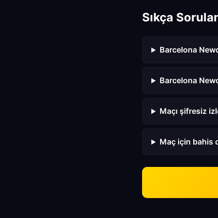
Sıkça Sorula
Barcelona Newc
Barcelona Newc
Maçı şifresiz iz
Maç için bahis 