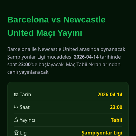
Barcelona vs Newcastle
United Maçı Yayını
Barcelona ile Newcastle United arasında oynanacak
Şampiyonlar Ligi mücadelesi
2026-04-14
tarihinde
saat
23:00
'de başlayacak. Maç Tabii ekranlarından
canlı yayınlanacak.
📅 Tarih
2026-04-14
⏰ Saat
23:00
📺 Yayıncı
Tabii
🏆 Lig
Şampiyonlar Ligi