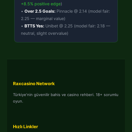
+8.5% positive edge
)
•
Over 2.5 Goals:
Pinnacle @ 2.14 (model fair:
2.25 — marginal value)
•
BTTS Yes:
Unibet @ 2.25 (model fair: 2.18 —
neutral, slight overvalue)
Raxcasino Network
Türkiye'nin güvenilir bahis ve casino rehberi. 18+ sorumlu
oyun.
Hızlı Linkler