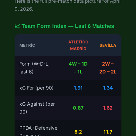
Here is the full pre-match data picture for April
9, 2026.
📈 Team Form Index — Last 6 Matches
ATLETICO
METRIC
SEVILLA
MADRID
Form (W-D-L,
4W – 1D
2W –
last 6)
– 1L
2D – 2L
xG For (per 90)
1.91
1.34
xG Against (per
0.87
1.62
90)
PPDA (Defensive
8.2
11.7
Pressure)