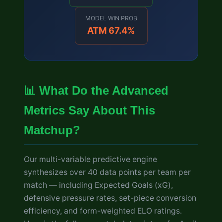
MODEL WIN PROB
ATM 67.4%
📊 What Do the Advanced
Metrics Say About This
Matchup?
Our multi-variable predictive engine
synthesizes over 40 data points per team per
match — including Expected Goals (xG),
defensive pressure rates, set-piece conversion
efficiency, and form-weighted ELO ratings.