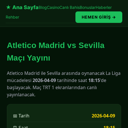
★ Ana Sayfa
Blog
Casino
Canlı Bahis
Bonuslar
Haberler
Rehber
HEMEN GIRIŞ →
Atletico Madrid vs Sevilla
Maçı Yayını
Atletico Madrid ile Sevilla arasında oynanacak La Liga
mücadelesi
2026-04-09
tarihinde saat
18:15
'de
başlayacak. Maç TRT 1 ekranlarından canlı
yayınlanacak.
📅 Tarih
2026-04-09
⏰ Saat
18:15