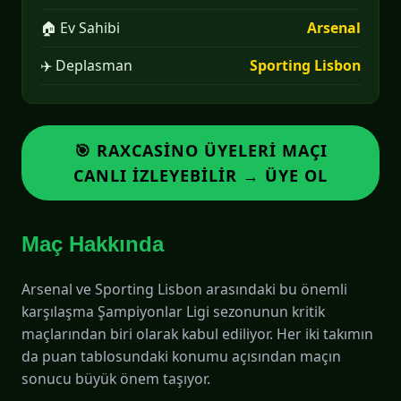
🏠 Ev Sahibi
Arsenal
✈️ Deplasman
Sporting Lisbon
🎯 RAXCASINO ÜYELERI MAÇI
CANLI İZLEYEBILIR → ÜYE OL
Maç Hakkında
Arsenal ve Sporting Lisbon arasındaki bu önemli
karşılaşma Şampiyonlar Ligi sezonunun kritik
maçlarından biri olarak kabul ediliyor. Her iki takımın
da puan tablosundaki konumu açısından maçın
sonucu büyük önem taşıyor.