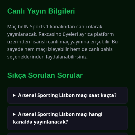
Canlı Yayın Bilgileri
Maç beIN Sports 1 kanalından canlı olarak
yayınlanacak. Raxcasino üyeleri ayrıca platform
üzerinden lisanslı canlı maç yayınına erişebilir. Bu
sayede hem maçı izleyebilir hem de canlı bahis
seçeneklerinden faydalanabilirsiniz.
Sıkça Sorulan Sorular
Arsenal Sporting Lisbon maçı saat kaçta?
Arsenal Sporting Lisbon maçı hangi
kanalda yayınlanacak?