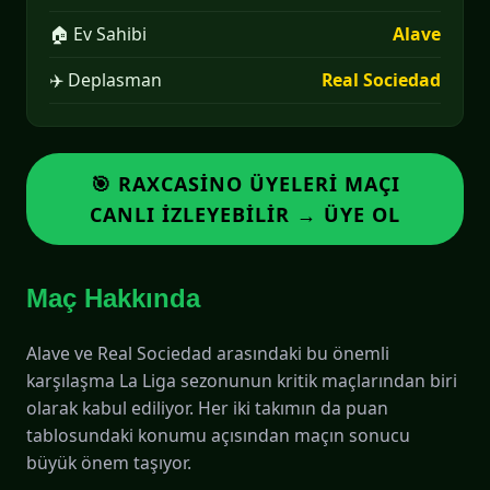
🏠 Ev Sahibi
Alave
✈️ Deplasman
Real Sociedad
🎯 RAXCASINO ÜYELERI MAÇI
CANLI İZLEYEBILIR → ÜYE OL
Maç Hakkında
Alave ve Real Sociedad arasındaki bu önemli
karşılaşma La Liga sezonunun kritik maçlarından biri
olarak kabul ediliyor. Her iki takımın da puan
tablosundaki konumu açısından maçın sonucu
büyük önem taşıyor.